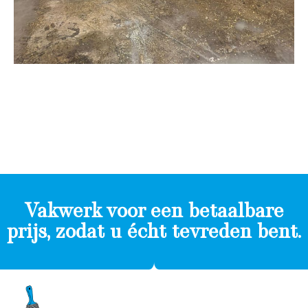
Vakwerk voor een betaalbare
prijs, zodat u écht tevreden bent.