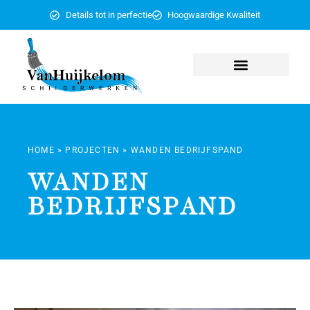
Details tot in perfectie
Hoogwaardige Kwaliteit
HOME
»
PROJECTEN
»
WANDEN BEDRIJFSPAND
WANDEN
BEDRIJFSPAND